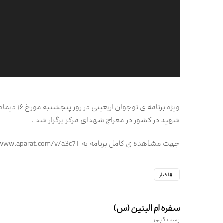
شهید در کشور در معراج شهدای مرکز برگزار شد .
جهت مشاهده ی کامل برنامه به https://www.aparat.com/v/a3c7T مراجعه شود .
اخبار
سفره ام البنین (س)
پست قبلی