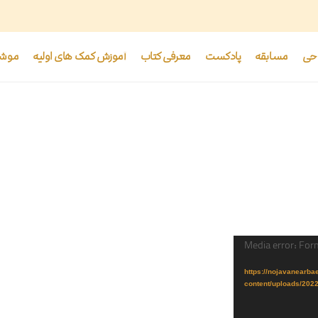
حی
مسابقه
پادکست
معرفی کتاب
آموزش کمک های اولیه
موشن
Media error: For
https://nojavanearbaeeni.ir/wp-
content/uploads/