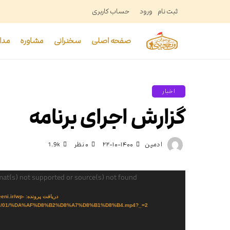
ثبت نام
ورود
حساب کاربری
صفحه اصلی
سخنرانی
مشاوره
مدا
اخبار
گزارش اجرای برنامه
ادمین
۱۴۰۰-۱۰-۲۲
۰ نظر
1.9k
نمایشگر
mat(s) not supported or source(s) not found
ویدیو
دریافت پرونده: 
2022/01/%DA%AF%D8%B2%D8%A7%D8%B1%D8%B4.mp4?_=2