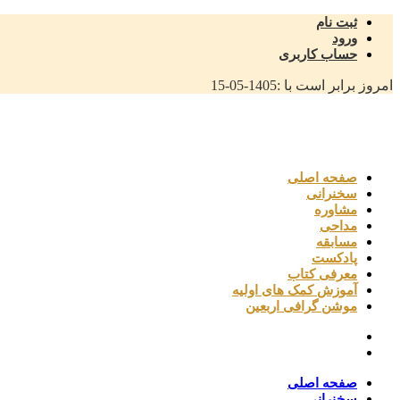
ثبت نام
ورود
حساب کاربری
امروز برابر است با :
1405-05-15
صفحه اصلی
سخنرانی
مشاوره
مداحی
مسابقه
پادکست
معرفی کتاب
آموزش کمک های اولیه
موشن گرافی اربعین
صفحه اصلی
سخنرانی