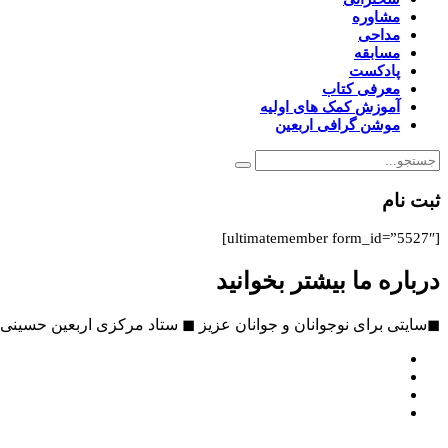
مشاوره
مداحی
مسابقه
پادکست
معرفی کتاب
آموزش کمک های اولیه
موشن گرافی اربعین
ثبت نام
[ultimatemember form_id=”5527″]
درباره ما بیشتر بخوانید
◼سایتی برای نوجوانان و جوانان عزیز ◼ ستاد مرکزی اربعین حسینی