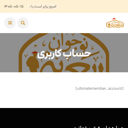
امروز برابر است با :
۱۴۰۵-۰۵-۱۵
حساب کاربری
[ultimatemember_account]