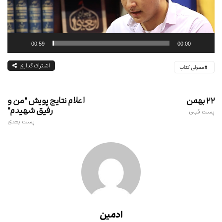
00:59
00:00
اشتراک گذاری
معرفی کتاب
۲۲ بهمن
اعلام نتایج پویش "من و
رفیق شهیدم"
پست قبلی
پست بعدی
ادمین