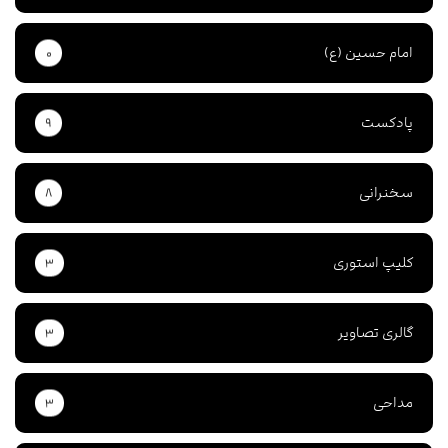
امام حسین (ع)
۰
پادکست
۹
سخنرانی
۸
کلیپ استوری
۳
گالری تصاویر
۳
مداحی
۳