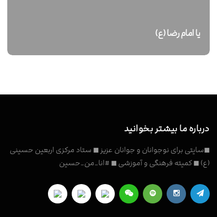
یا امام رضا (ع)
درباره ما بیشتر بخوانید
◼سایتی برای نوجوانان و جوانان عزیز ◼ ستاد مرکزی اربعین حسینی
(ع) ◼ کمیته فرهنگی و آموزشی ◼ #انا_من_حسین