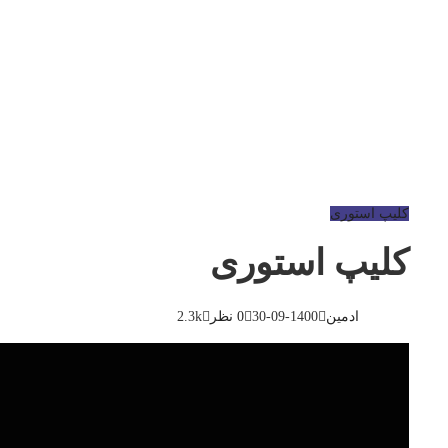
کلیپ استوری
کلیپ استوری
ادمین
1400-09-30
0 نظر
2.3k