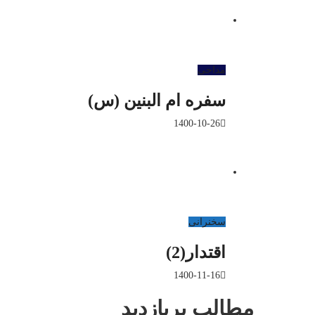
مداحی
سفره ام البنین (س)
1400-10-26
سخنرانی
اقتدار(2)
1400-11-16
مطالب پربازدید