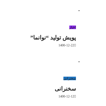
اخبار
پویش تولید “نوانما”
1400-12-22
سخنرانی
سخنرانی
1400-12-12