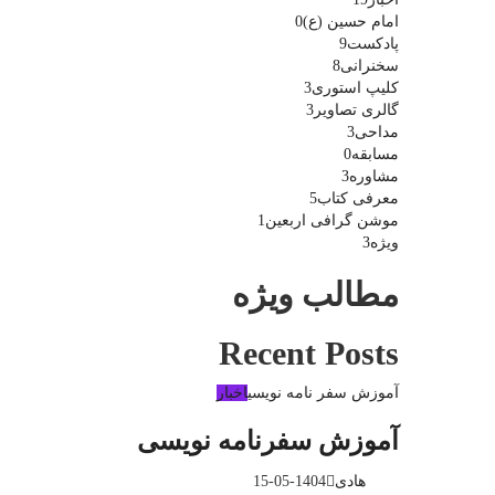
امام حسین (ع)
0
پادکست
9
سخنرانی
8
کلیپ استوری
3
گالری تصاویر
3
مداحی
3
مسابقه
0
مشاوره
3
معرفی کتاب
5
موشن گرافی اربعین
1
ویژه
3
مطالب ویژه
Recent Posts
آموزش سفر نامه نویسی
اخبار
آموزش سفرنامه نویسی
هادی
1404-05-15