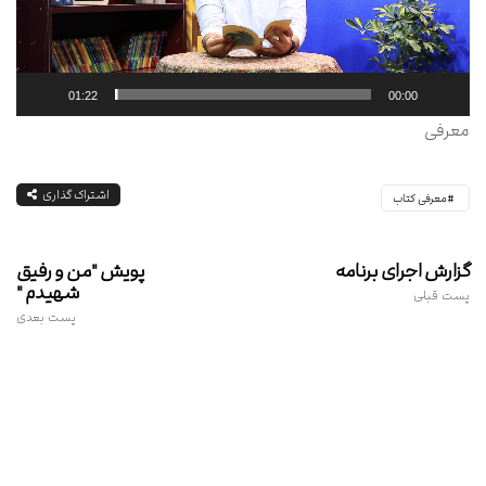
01:22
00:00
معرفی
اشتراک گذاری
معرفی کتاب
گزارش اجرای برنامه
پویش "من و رفیق
شهیدم "
پست قبلی
پست بعدی