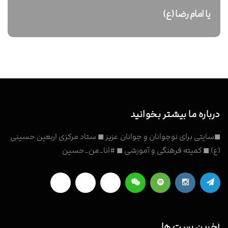
یا امام رضا (ع)
درباره ما بیشتر بخوانید
◼سایتی برای نوجوانان و جوانان عزیز ◼ ستاد مرکزی اربعین حسینی
(ع) ◼ کمیته فرهنگی و آموزشی ◼ #انا_من_حسین
آخرین پست ها