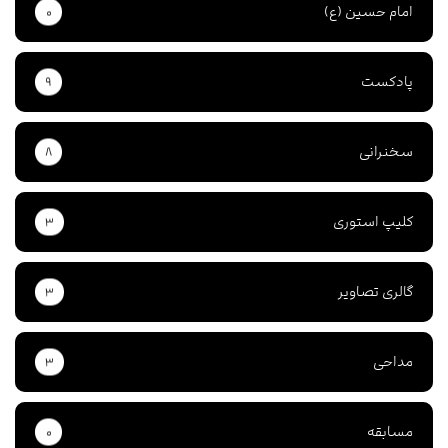
امام حسین (ع)
۰
پادکست
۹
سخنرانی
۸
کلیپ استوری
۳
گالری تصاویر
۳
مداحی
۳
مسابقه
۰