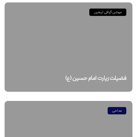
موشن گرافی اربعین
فضیلت زیارت امام حسین (ع)
مداحی