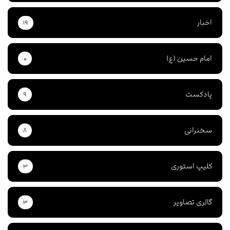
اخبار
۱۹
امام حسین (ع)
۰
پادکست
۹
سخنرانی
۸
کلیپ استوری
۳
گالری تصاویر
۳