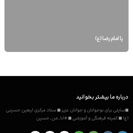
یا امام رضا (ع)
درباره ما بیشتر بخوانید
◼سایتی برای نوجوانان و جوانان عزیز ◼ ستاد مرکزی اربعین حسینی
(ع) ◼ کمیته فرهنگی و آموزشی ◼ #انا_من_حسین