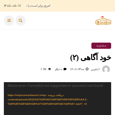
امروز برابر است با :
۱۴۰۵-۰۵-۱۷
مشاوره
خود آگاهی (۲)
ادمین
۱۴۰۰-۱۱-۱۶
۰ نظر
1.9k
نمایشگر
Media error: Format(s) not supported or source(s) not found
ویدیو
دریافت پرونده: https://nojavanearbaeeni.ir/wp-
content/uploads/2022/02/%D9%82%D8%B3%D9%85%D8%AA-2-
%D9%85%D8%B4%D8%A7%D9%88%D8%B1%D9%87.mp4?_=2