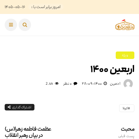
امروز برابر است با :
۱۴۰۵-۰۵-۱۶
ویژه
اربعین ۱۴۰۰
ادمین
۱۴۰۰-۰۹-۲۸
۰ نظر
2.4k
اشتراک گذاری
کربلا
محبت
عظمت فاطمه زهرا(س)
در بیان رهبر انقلاب
پست قبلی