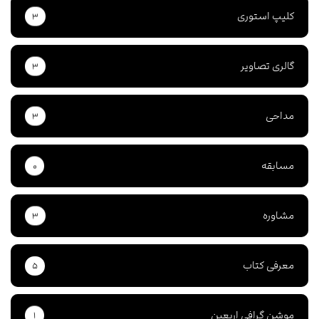
کلیپ استوری
۳
گالری تصاویر
۳
مداحی
۳
مسابقه
۰
مشاوره
۳
معرفی کتاب
۵
موشن گرافی اربعین
۱