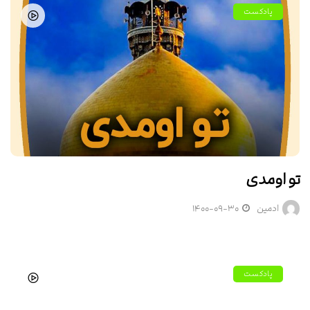
پادکست
تو اومدی
ادمین
۱۴۰۰-۰۹-۳۰
پادکست