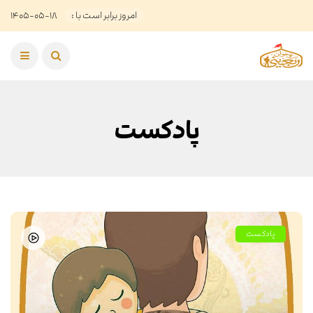
امروز برابر است با :
۱۴۰۵-۰۵-۱۸
پادکست
پادکست