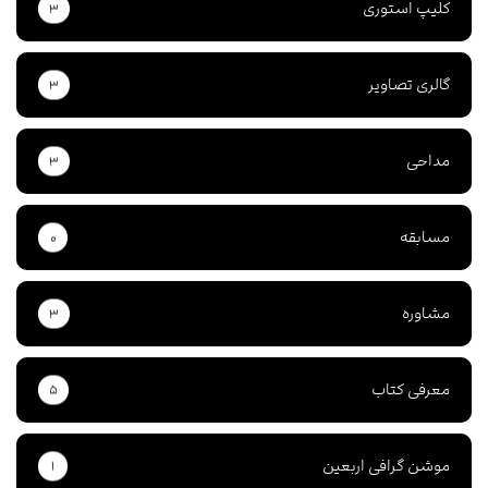
کلیپ استوری
۳
گالری تصاویر
۳
مداحی
۳
مسابقه
۰
مشاوره
۳
معرفی کتاب
۵
موشن گرافی اربعین
۱