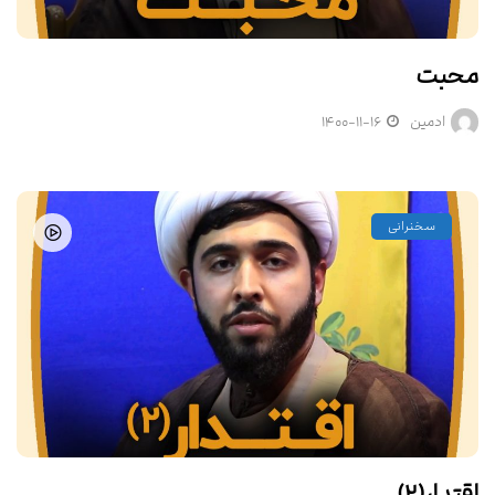
محبت
ادمین
۱۴۰۰-۱۱-۱۶
سخنرانی
اقتدار(۲)