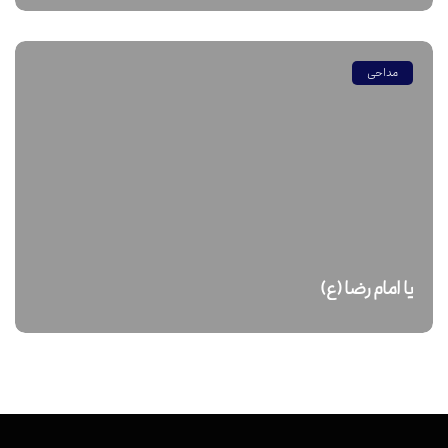
مداحی
یا امام رضا (ع)