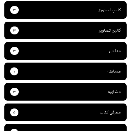
کلیپ استوری
۳
گالری تصاویر
۳
مداحی
۳
مسابقه
۰
مشاوره
۳
معرفی کتاب
۵