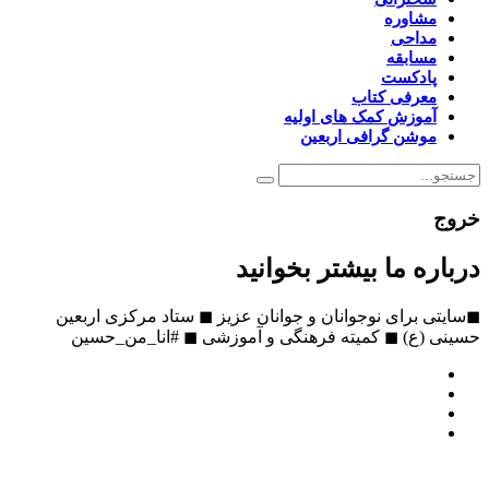
مشاوره
مداحی
مسابقه
پادکست
معرفی کتاب
آموزش کمک های اولیه
موشن گرافی اربعین
خروج
درباره ما بیشتر بخوانید
◼سایتی برای نوجوانان و جوانان عزیز ◼ ستاد مرکزی اربعین
حسینی (ع) ◼ کمیته فرهنگی و آموزشی ◼ #انا_من_حسین