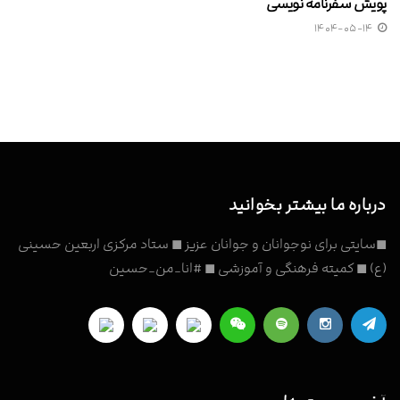
پویش سفرنامه نویسی
۱۴۰۴-۰۵-۱۴
درباره ما بیشتر بخوانید
◼سایتی برای نوجوانان و جوانان عزیز ◼ ستاد مرکزی اربعین حسینی
(ع) ◼ کمیته فرهنگی و آموزشی ◼ #انا_من_حسین