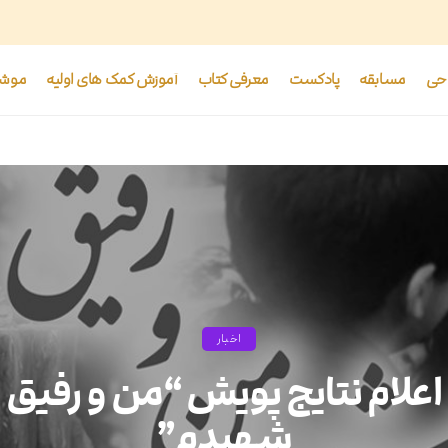
حی
مسابقه
پادکست
معرفی کتاب
آموزش کمک های اولیه
موشن
پادکست
مرد میدان