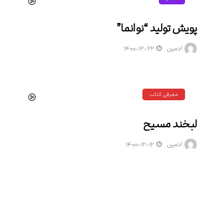
پویش تولید “نوانما”
ادمین
۱۴۰۰-۱۲-۲۲
معرفی کتاب
لبخند مسیح
ادمین
۱۴۰۰-۱۲-۱۲