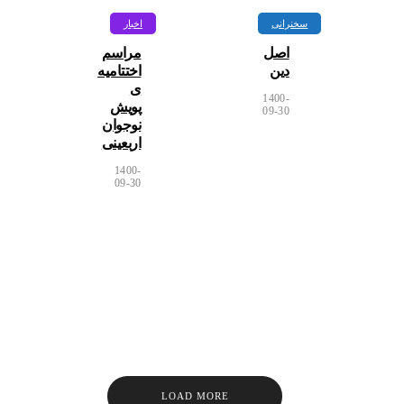
سخنرانی
اخبار
ادمین
اصل
مراسم
دین
اختتامیه
ی
1400-
پویش
09-30
نوجوان
اربعینی
1400-
09-30
LOAD MORE