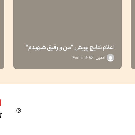
اعلام نتایج پویش “من و رفیق شهیدم”
ادمین
۱۴۰۰-۱۱-۱۶
گ