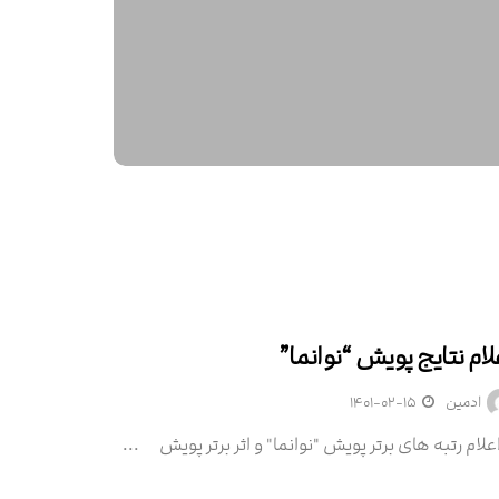
لام نتایج پویش “نوانما”
اخبار
ادمین
۱۴۰۱-۰۲-۱۵
ام رتبه های برتر پویش "نوانما" و اثر برتر پویش ...