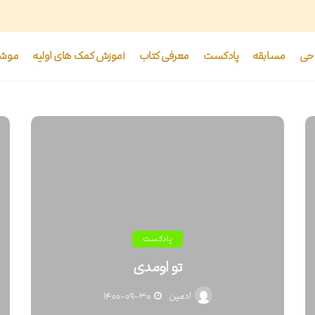
حی
مسابقه
پادکست
معرفی کتاب
آموزش کمک های اولیه
موشن
پادکست
تو اومدی
ادمین
۱۴۰۰-۰۹-۳۰