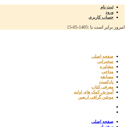
ثبت نام
ورود
حساب کاربری
امروز برابر است با :
1405-05-15
صفحه اصلی
سخنرانی
مشاوره
مداحی
مسابقه
پادکست
معرفی کتاب
آموزش کمک های اولیه
موشن گرافی اربعین
صفحه اصلی
سخنرانی