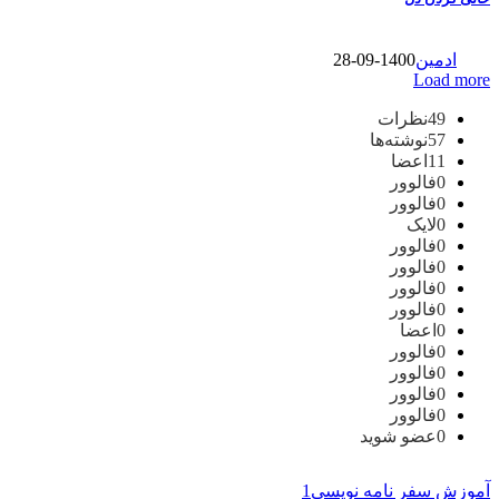
ادمین
1400-09-28
Load more
49
نظرات
57
نوشته‌ها
11
اعضا
0
فالوور
0
فالوور
0
لایک
0
فالوور
0
فالوور
0
فالوور
0
فالوور
0
اعضا
0
فالوور
0
فالوور
0
فالوور
0
فالوور
0
عضو شوید
آموزش سفر نامه نویسی
1