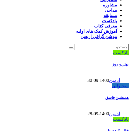
مشاوره
مداحی
مسابقه
پادکست
معرفی کتاب
آموزش کمک های اولیه
موشن گرافی اربعین
پادکست
بهترین روز
ادمین
1400-09-30
سخنرانی
همنشین فاسق
ادمین
1400-09-28
پادکست
خالی کردن دل