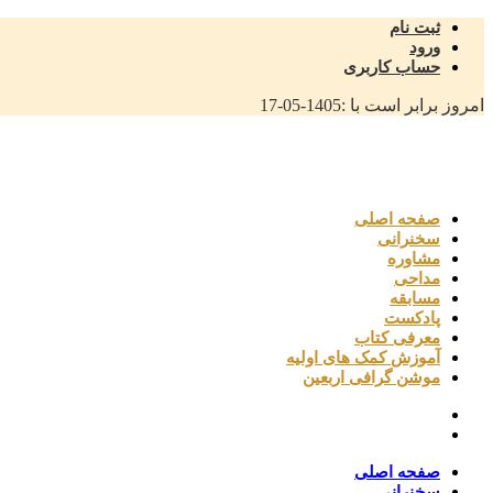
ثبت نام
ورود
حساب کاربری
امروز برابر است با :
1405-05-17
صفحه اصلی
سخنرانی
مشاوره
مداحی
مسابقه
پادکست
معرفی کتاب
آموزش کمک های اولیه
موشن گرافی اربعین
صفحه اصلی
سخنرانی