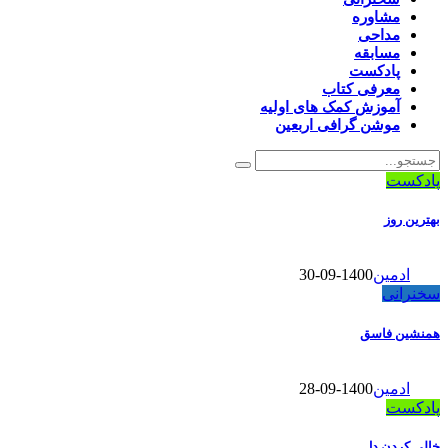
مشاوره
مداحی
مسابقه
پادکست
معرفی کتاب
آموزش کمک های اولیه
موشن گرافی اربعین
پادکست
بهترین روز
ادمین
1400-09-30
سخنرانی
همنشین فاسق
ادمین
1400-09-28
پادکست
خالی کردن دل