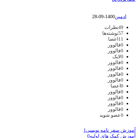
ادمین
1400-09-28
49
نظرات
57
نوشته‌ها
11
اعضا
0
فالوور
0
فالوور
0
لایک
0
فالوور
0
فالوور
0
فالوور
0
فالوور
0
اعضا
0
فالوور
0
فالوور
0
فالوور
0
فالوور
0
عضو شوید
آموزش سفر نامه نویسی
1
آموزش کمک های اولیه
0